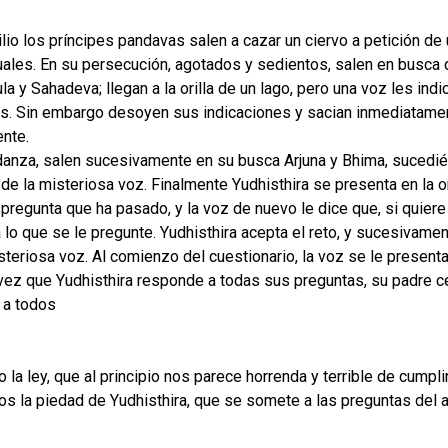
lio los príncipes pandavas salen a cazar un ciervo a petición de
uales. En su persecución, agotados y sedientos, salen en busca
 y Sahadeva; llegan a la orilla de un lago, pero una voz les ind
s. Sin embargo desoyen sus indicaciones y sacian inmediatame
nte.
danza, salen sucesivamente en su busca Arjuna y Bhima, suced
de la misteriosa voz. Finalmente Yudhisthira se presenta en la o
pregunta que ha pasado, y la voz de nuevo le dice que, si quier
 lo que se le pregunte. Yudhisthira acepta el reto, y sucesivam
steriosa voz. Al comienzo del cuestionario, la voz se le presen
vez que Yudhisthira responde a todas sus preguntas, su padre ce
 a todos
 ley, que al principio nos parece horrenda y terrible de cumpli
la piedad de Yudhisthira, que se somete a las preguntas del a