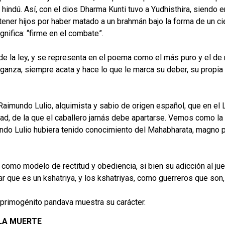
indú. Así, con el dios Dharma Kunti tuvo a Yudhisthira, siendo 
ener hijos por haber matado a un brahmán bajo la forma de un ci
nifica: “firme en el combate”.
e la ley, y se representa en el poema como el más puro y el de 
ganza, siempre acata y hace lo que le marca su deber, su propia n
Raimundo Lulio, alquimista y sabio de origen español, que en el L
dad, de la que el caballero jamás debe apartarse. Vemos como la
undo Lulio hubiera tenido conocimiento del Mahabharata, magno 
 como modelo de rectitud y obediencia, si bien su adicción al ju
 que es un kshatriya, y los kshatriyas, como guerreros que son,
 primogénito pandava muestra su carácter.
 LA MUERTE