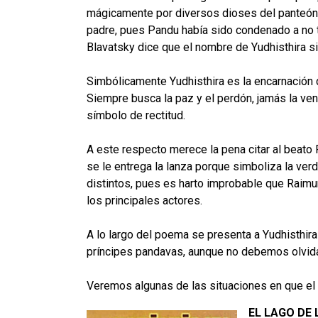
mágicamente por diversos dioses del panteón h
padre, pues Pandu había sido condenado a no t
Blavatsky dice que el nombre de Yudhisthira sig
Simbólicamente Yudhisthira es la encarnación d
Siempre busca la paz y el perdón, jamás la ven
símbolo de rectitud.
A este respecto merece la pena citar al beato 
se le entrega la lanza porque simboliza la ver
distintos, pues es harto improbable que Raim
los principales actores.
A lo largo del poema se presenta a Yudhisthira
príncipes pandavas, aunque no debemos olvidar
Veremos algunas de las situaciones en que el
EL LAGO DE