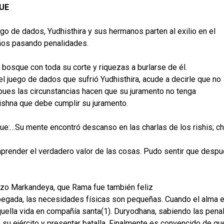
UE
o de dados, Yudhisthira y sus hermanos parten al exilio en el
ños pasando penalidades.
bosque con toda su corte y riquezas a burlarse de él.
l juego de dados que sufrió Yudhisthira, acude a decirle que no
pues las circunstancias hacen que su juramento no tenga
rishna que debe cumplir su juramento.
ue:…Su mente encontró descanso en las charlas de los rishis; ch
render el verdadero valor de las cosas. Pudo sentir que después
hizo Markandeya, que Rama fue también feliz
egada, las necesidades físicas son pequeñas. Cuando el alma e
quella vida en compañía santa(1). Duryodhana, sabiendo las pen
 su ejército y presentar batalla. Finalmente es convencido de qu