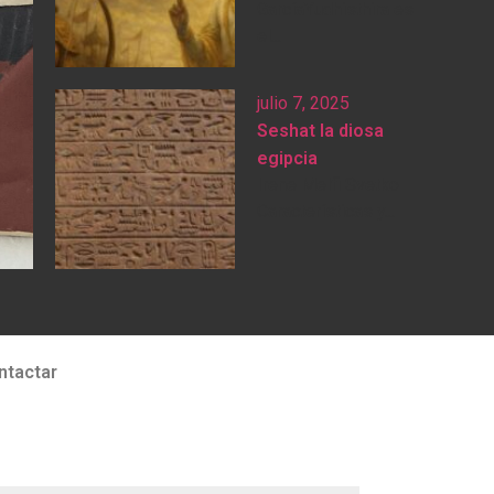
GarcíaYudhisthira es
el...
julio 7, 2025
Seshat la diosa
egipcia
Irene Melfi Svetko
Características y...
ntactar