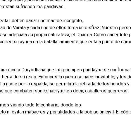
ue están sufriendo los pandavas.
estal, deben pasar uno más de incógnito,
udad de Varata y cada uno de ellos toma un disfraz. Nuestro per
ás se adecúa a su propia naturaleza, el Dharma. Como sacerdote 
cerles su ayuda en la batalla inminente que está a punto de com
isthira dice a Duryodhana que los príncipes pandavas se conforma
tierra de su reino. Entonces la guerra se hace inevitable, y los
a nadie por la espalda, se permitirá la retirada de los heridos y 
os que combaten son kshatriyas, es decir, caballeros guerreros.
os viendo todo lo contrario, donde los
cto ni evitan masacres y penalidades a la población civil. El có