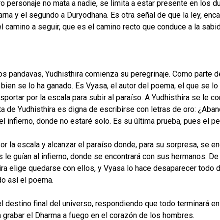
o personaje no mata a nadie, se limita a estar presente en los du
na y el segundo a Duryodhana. Es otra señal de que la ley, encar
l camino a seguir, que es el camino recto que conduce a la sabid
 los pandavas, Yudhisthira comienza su peregrinaje. Como parte d
 bien se lo ha ganado. Es Vyasa, el autor del poema, el que se lo 
ortar por la escala para subir al paraíso. A Yudhisthira se le c
sta de Yudhisthira es digna de escribirse con letras de oro: ¿A
l infierno, donde no estaré solo. Es su última prueba, pues el p
or la escala y alcanzar el paraíso donde, para su sorpresa, se e
os le guían al infierno, donde se encontrará con sus hermanos. D
ra elige quedarse con ellos, y Vyasa lo hace desaparecer todo di
do así el poema.
l destino final del universo, respondiendo que todo terminará e
 grabar el Dharma a fuego en el corazón de los hombres.