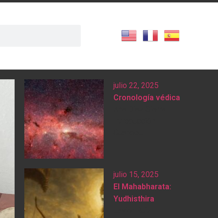
julio 22, 2025
Cronología védica
Ana Díaz Sierra
Introducción
Cuando...
julio 15, 2025
El Mahabharata:
Yudhisthira
Javier Ruiz