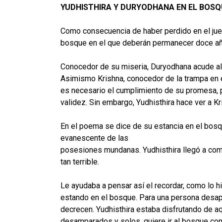
YUDHISTHIRA Y DURYODHANA EN EL BOSQ
Como consecuencia de haber perdido en el jueg
bosque en el que deberán permanecer doce a
Conocedor de su miseria, Duryodhana acude al 
Asimismo Krishna, conocedor de la trampa en e
es necesario el cumplimiento de su promesa, 
validez. Sin embargo, Yudhisthira hace ver a K
En el poema se dice de su estancia en el bosq
evanescente de las
posesiones mundanas. Yudhisthira llegó a comp
tan terrible.
Le ayudaba a pensar así el recordar, como lo 
estando en el bosque. Para una persona desap
decrecen. Yudhisthira estaba disfrutando de a
desamparados y solos, quiere ir al bosque con