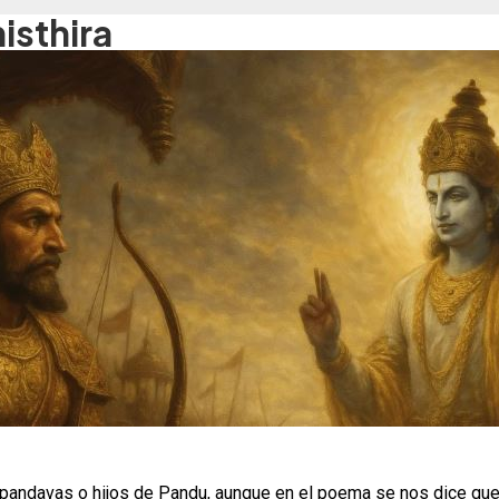
isthira
s pandavas o hijos de Pandu, aunque en el poema se nos dice que