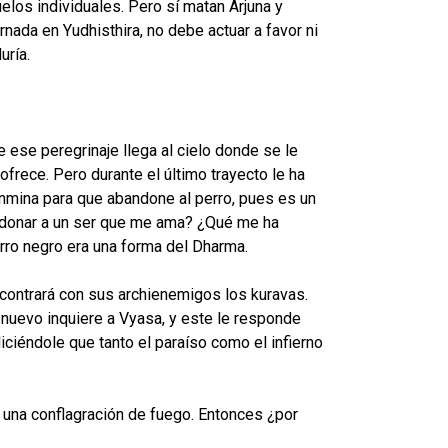
elos individuales. Pero sí matan Arjuna y
nada en Yudhisthira, no debe actuar a favor ni
uría.
e ese peregrinaje llega al cielo donde se le
ofrece. Pero durante el último trayecto le ha
onmina para que abandone al perro, pues es un
bandonar a un ser que me ama? ¿Qué me ha
erro negro era una forma del Dharma.
ncontrará con sus archienemigos los kuravas.
e nuevo inquiere a Vyasa, y este le responde
ciéndole que tanto el paraíso como el infierno
n una conflagración de fuego. Entonces ¿por