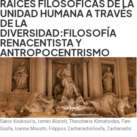
RAICES FILOSÓFICAS DE LA
UNIDAD HUMANA A TRAVÉS
DE LA
DIVERSIDAD:FILOSOFÍA
RENACENTISTA Y
ANTROPOCENTRISMO
Sakis Koukouvis, Ismini Alizioti, Theocharis Klimatsidas, Fani
Goufa, Ioanna Moustri, Filippos ZachariadisGoufa, Zachariadis