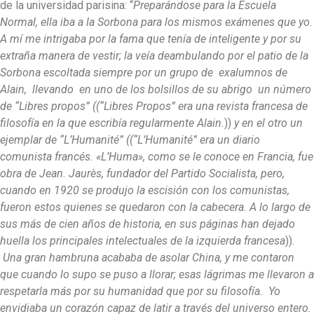
de la universidad parisina: “
Preparándose para la Escuela
Normal, ella iba a la Sorbona para los mismos exámenes que yo.
A mí me intrigaba por la fama que tenía de inteligente y por su
extraña manera de vestir; la veía deambulando por el patio de la
Sorbona escoltada siempre por un grupo de exalumnos de
Alain, llevando en uno de los bolsillos de su abrigo un número
de “Libres propos” ((
“Libres Propos”
era una revista francesa de
filosofía en la que escribía regularmente Alain.
))
y en el otro un
ejemplar de “L’Humanité” ((
“L’Humanité”
era un diario
comunista francés.
«L’Huma»,
como se le conoce en Francia, fue
obra de Jean. Jaurès, fundador del Partido Socialista, pero,
cuando en 1920 se produjo la escisión con los comunistas,
fueron estos quienes se quedaron con la cabecera. A lo largo de
sus más de cien años de historia, en sus páginas han dejado
huella los principales intelectuales de la izquierda francesa
)).
Una gran hambruna acababa de asolar China, y me contaron
que cuando lo supo se puso a llorar; esas lágrimas me llevaron a
respetarla más por su humanidad que por su filosofía. Yo
envidiaba un corazón capaz de latir a través del universo entero.