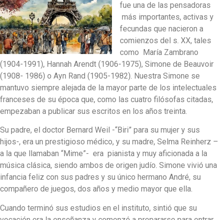
fue una de las pensadoras
más importantes, activas y
fecundas que nacieron a
comienzos del s. XX, tales
como María Zambrano
(1904-1991), Hannah Arendt (1906-1975), Simone de Beauvoir
(1908- 1986) o Ayn Rand (1905-1982). Nuestra Simone se
mantuvo siempre alejada de la mayor parte de los intelectuales
franceses de su época que, como las cuatro filósofas citadas,
empezaban a publicar sus escritos en los años treinta.
Su padre, el doctor Bernard Weil -“Biri” para su mujer y sus
hijos-, era un prestigioso médico, y su madre, Selma Reinherz –
a la que llamaban “Mime”- era pianista y muy aficionada a la
música clásica, siendo ambos de origen judío. Simone vivió una
infancia feliz con sus padres y su único hermano André, su
compañero de juegos, dos años y medio mayor que ella.
Cuando terminó sus estudios en el instituto, sintió que su
vocación era la enseñanza y comenzó a prepararse para entrar