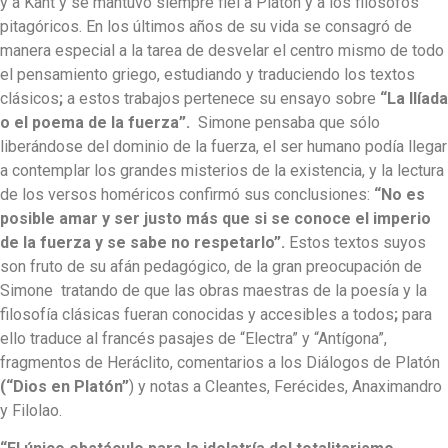
y a Kant y se mantuvo siempre fiel a Platón y a los filósofos
pitagóricos. En los últimos años de su vida se consagró de
manera especial a la tarea de desvelar el centro mismo de todo
el pensamiento griego, estudiando y traduciendo los textos
clásicos
;
a estos trabajos pertenece su ensayo sobre
“La Ilíada
o el poema de la fuerza”.
Simone pensaba que sólo
liberándose del dominio de la fuerza, el ser humano podía llegar
a contemplar los grandes misterios de la existencia, y la lectura
de los versos homéricos confirmó sus conclusiones:
“No es
posible amar y ser justo más que si se conoce el imperio
de la fuerza y se sabe no respetarlo”.
Estos textos suyos
son fruto de su afán pedagógico, de la gran preocupación de
Simone tratando de que las obras maestras de la poesía y la
filosofía clásicas fueran conocidas y accesibles a todos
;
para
ello traduce al francés pasajes de “Electra” y “Antígona”,
fragmentos de Heráclito, comentarios a los Diálogos de Platón
(“Dios
en Platón”
) y notas a Cleantes, Ferécides, Anaximandro
y Filolao.