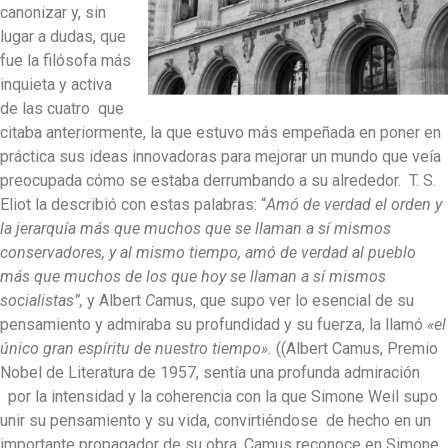
canonizar y, sin
lugar a dudas, que
fue la filósofa más
inquieta y activa
de las cuatro que
citaba anteriormente, la que estuvo más empeñada en poner en
práctica sus ideas innovadoras para mejorar un mundo que veía
preocupada cómo se estaba derrumbando a su alrededor. T. S.
Eliot la describió con estas palabras: “
Amó de verdad el orden y
la jerarquía más que muchos que se llaman a sí mismos
conservadores, y al mismo tiempo, amó de verdad al pueblo
más que muchos de los que hoy se llaman a sí mismos
socialistas”,
y Albert
C
amus, que supo ver lo esencial de su
pensamiento y admiraba su profundidad y su fuerza, la llamó
«el
único gran espíritu de nuestro tiempo».
((Albert Camus, Premio
Nobel de Literatura de 1957, sentía una profunda admiración
por la intensidad y la coherencia con la que Simone Weil supo
unir su pensamiento y su vida, convirtiéndose de hecho en un
importante propagador de su obra. Camus reconoce en Simone