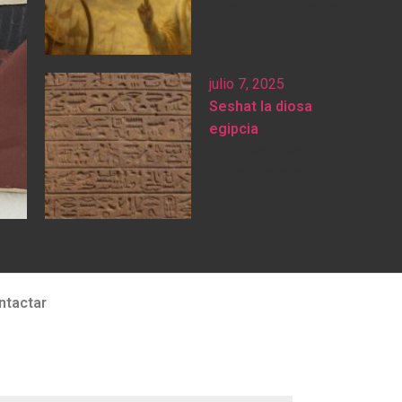
GarcíaYudhisthira es
el...
julio 7, 2025
Seshat la diosa
egipcia
Irene Melfi Svetko
Características y...
ntactar