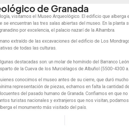
eológico de Granada
ogía, visitamos el Museo Arqueológico. El edificio que alberga 
e se encuentran las tres salas abiertas del museo. En la planta s
ranadino por excelencia, el palacio nazarí de la Alhambra.
omano extraído de las excavaciones del edificio de Los Mondrago
tivas de todas las culturas.
lgunas destacadas son: un molar de homínido del Barranco León 
sparto de la Cueva de los Murciélagos de Albuñol (5500-4300 a.C.
uienes conocimos el museo antes de su cierre, que duró muchos
ínima representación de piezas, echamos en falta la cantidad d
locuentes del pasado humano de Granada. Confiamos en que no 
antos turistas nacionales y extranjeros que nos visitan, podamos
lberga el monumento más visitado del país.