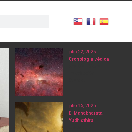
julio 22, 2025
Cronología védica
Ana Díaz Sierra
Introducción
Cuando...
julio 15, 2025
El Mahabharata:
Yudhisthira
Javier Ruiz