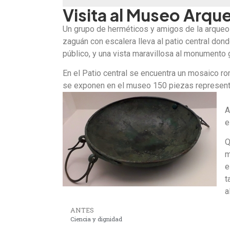
Visita al Museo Arqu
Un grupo de herméticos y amigos de la arqueol
zaguán con escalera lleva al patio central dond
público, y una vista maravillosa al monumento g
En el Patio central se encuentra un mosaico r
se exponen en el museo 150 piezas representa
A
e
Q
m
e
t
a
ANTES
Ciencia y dignidad