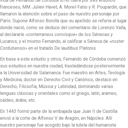
vida de Fernando de Córdoba si no fuera por tres eruditos
franceses, MM. Julien Havet, A. Morel-Fatio y R. Poupardin, que
llamaron la atención sobre el paso de nuestro personaje por
París. Supone Alfonso Bonilla que su apellido se refería al lugar
donde nació, como se deduce del comentario de Lorenzo Valla,
al declararle
«conterraneus convisque»
de los Sénecas y
Lucanos; y el mismo Fernando, al calificar a Séneca de
«noster
Cordubensis»
en el tratado De laudibus Platonis.
En base a este estudio y otros, Fernando de Córdoba comenzó
sus estudios en nuestra ciudad, trasladándose posteriormente
a la Universidad de Salamanca. Fue maestro en Artes, Teología
y Medicina, doctor en Derecho Civil y Canónico, destacó en
Derecho, Filosofía, Música y Latinidad, dominando varias
lenguas clásicas y orientales como el griego, latín, arameo,
caldeo, árabe, etc.
En 1443 formó parte de la embajada que Juan II de Castilla
envió a la corte de Alfonso V de Aragón, en Nápoles. Allí
nuestro personaje fue acogido bajo la tutela del humanista