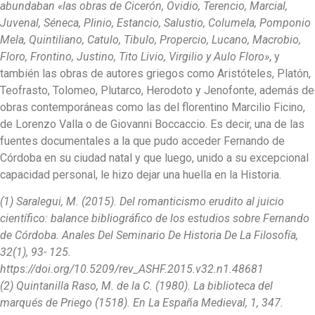
abundaban «las obras de Cicerón, Ovidio, Terencio, Marcial,
Juvenal, Séneca, Plinio, Estancio, Salustio, Columela, Pomponio
Mela, Quintiliano, Catulo, Tibulo, Propercio, Lucano, Macrobio,
Floro, Frontino, Justino, Tito Livio, Virgilio y Aulo Floro»
, y
también las obras de autores griegos como Aristóteles, Platón,
Teofrasto, Tolomeo, Plutarco, Herodoto y Jenofonte, además de
obras contemporáneas como las del florentino Marcilio Ficino,
de Lorenzo Valla o de Giovanni Boccaccio. Es decir, una de las
fuentes documentales a la que pudo acceder Fernando de
Córdoba en su ciudad natal y que luego, unido a su excepcional
capacidad personal, le hizo dejar una huella en la Historia.
(1) Saralegui, M. (2015). Del romanticismo erudito al juicio
científico: balance bibliográfico de los estudios sobre Fernando
de Córdoba. Anales Del Seminario De Historia De La Filosofía,
32(1), 93- 125.
https://doi.org/10.5209/rev_ASHF.2015.v32.n1.48681
(2) Quintanilla Raso, M. de la C. (1980). La biblioteca del
marqués de Priego (1518). En La España Medieval, 1, 347.