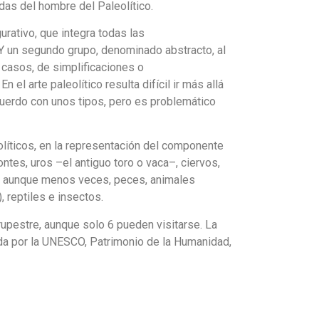
adas del hombre del Paleolítico.
urativo, que integra todas las
 Y un segundo grupo, denominado abstracto, al
 casos, de simplificaciones o
l arte paleolítico resulta difícil ir más allá
acuerdo con unos tipos, pero es problemático
olíticos, en la representación del componente
ntes, uros –el antiguo toro o vaca–, ciervos,
s, aunque menos veces, peces, animales
, reptiles e insectos.
rupestre, aunque solo 6 pueden visitarse. La
ada por la UNESCO, Patrimonio de la Humanidad,