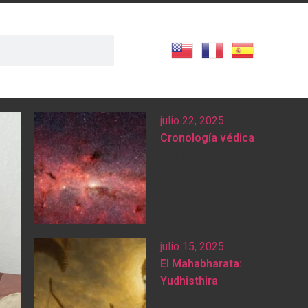
julio 22, 2025
Cronología védica
Ana Díaz Sierra
Introducción
Cuando...
julio 15, 2025
El Mahabharata:
Yudhisthira
Javier Ruiz