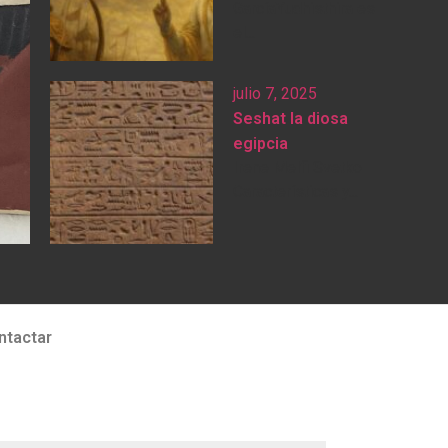
GarcíaYudhisthira es
el...
julio 7, 2025
Seshat la diosa
egipcia
Irene Melfi Svetko
Características y...
ntactar