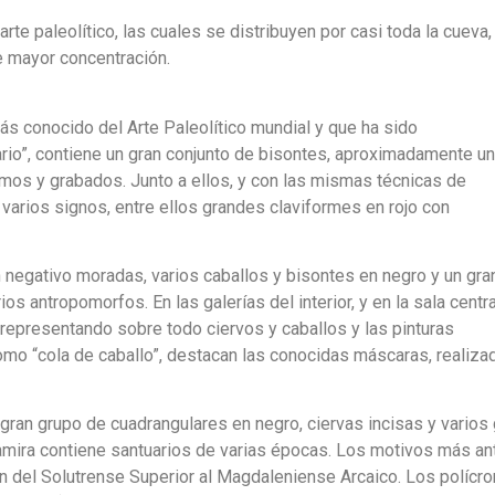
te paleolítico, las cuales se distribuyen por casi toda la cueva,
de mayor concentración.
ás conocido del Arte Paleolítico mundial y que ha sido
nario”, contiene un gran conjunto de bisontes, aproximadamente u
mos y grabados. Junto a ellos, y con las mismas técnicas de
y varios signos, entre ellos grandes claviformes en rojo con
negativo moradas, varios caballos y bisontes en negro y un gra
s antropomorfos. En las galerías del interior, y en la sala centra
representando sobre todo ciervos y caballos y las pinturas
omo “cola de caballo”, destacan las conocidas máscaras, realiza
gran grupo de cuadrangulares en negro, ciervas incisas y vario
tamira contiene santuarios de varias épocas. Los motivos más ant
an del Solutrense Superior al Magdaleniense Arcaico. Los polícro