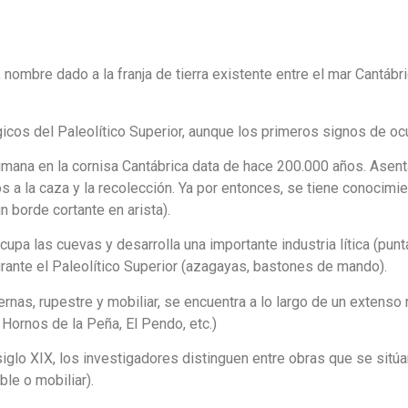
 nombre dado a la franja de tierra existente entre el mar Cantábric
icos del Paleolítico Superior, aunque los primeros signos de ocu
mana en la cornisa Cantábrica data de hace 200.000 años. Asenta
 la caza y la recolección. Ya por entonces, se tiene conocimien
n borde cortante en arista).
cupa las cuevas y desarrolla una importante industria lítica (pun
rante el Paleolítico Superior (azagayas, bastones de mando).
ernas, rupestre y mobiliar, se encuentra a lo largo de un extenso
Hornos de la Peña, El Pendo, etc.)
iglo XIX, los investigadores distinguen entre obras que se sitúan
ble o mobiliar).