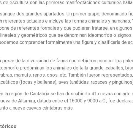
sbos de escultura son las primeras manifestaciones culturales hall
distingue dos grandes apartados. Un primer grupo, denominado fig
n referentes actuales e incluye las formas animales y humanas.
pone de referentes formales y que pudieran tratarse, en algunos
ineales y geométricos que se denominan ideomorfos o signos. En e
r, podemos comprender formalmente una figura y clasificarla de 
A pesar de la diversidad de fauna que debieron conocer los pale
zoomorfo predominan los animales de talla grande: caballos, biso
cabras, mamuts, renos, osos, etc. También fueron representado
acuáticos (focas y ballenas), aves (anátidas, rapaces y pingüinos)
En la región de Cantabria se han descubierto 41 cuevas con arte 
cueva de Altamira, datada entre el 16000 y 9000 a.C., fue declar
junto a nueve cuevas cántabras más.
tóricos