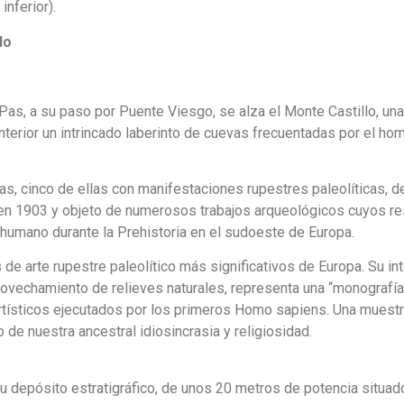
nferior).
lo
 Pas, a su paso por Puente Viesgo, se alza el Monte Castillo, un
nterior un intrincado laberinto de cuevas frecuentadas por el h
s, cinco de ellas con manifestaciones rupestres paleolíticas, des
 en 1903 y objeto de numerosos trabajos arqueológicos cuyos res
humano durante la Prehistoria en el sudoeste de Europa.
 de arte rupestre paleolítico más significativos de Europa. Su i
ovechamiento de relieves naturales, representa una “monografía d
s artísticos ejecutados por los primeros Homo sapiens. Una muest
de nuestra ancestral idiosincrasia y religiosidad.
u depósito estratigráfico, de unos 20 metros de potencia situado