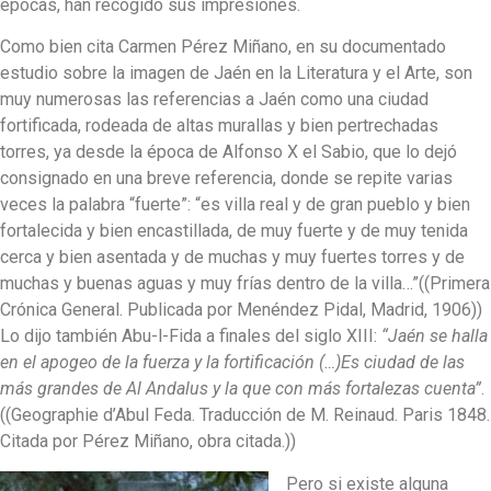
épocas, han recogido sus impresiones.
Como bien cita Carmen Pérez Miñano, en su documentado
estudio sobre la imagen de Jaén en la Literatura y el Arte, son
muy numerosas las referencias a Jaén como una ciudad
fortificada, rodeada de altas murallas y bien pertrechadas
torres, ya desde la época de Alfonso X el Sabio, que lo dejó
consignado en una breve referencia, donde se repite varias
veces la palabra “fuerte”: “es villa real y de gran pueblo y bien
fortalecida y bien encastillada, de muy fuerte y de muy tenida
cerca y bien asentada y de muchas y muy fuertes torres y de
muchas y buenas aguas y muy frías dentro de la villa…”((Primera
Crónica General. Publicada por Menéndez Pidal, Madrid, 1906))
Lo dijo también Abu-l-Fida a finales del siglo XIII:
“Jaén se halla
en el apogeo de la fuerza y la fortificación (…)Es ciudad de las
más grandes de Al Andalus y la que con más fortalezas cuenta”
.
((Geographie d’Abul Feda. Traducción de M. Reinaud. Paris 1848.
Citada por Pérez Miñano, obra citada.))
Pero si existe alguna