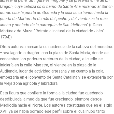
abrazar la peña. Su figura es irregular y se presenta en la de un
Dragón, cuya cabeza es el barrio de Santa Ana mirando al Sur en
donde está la puerta de Granada y la cola se extiende hasta la
puerta de Martos ; lo demás del pecho y del vientre es lo más
ancho y poblado de la parroquia de San Idelfonso”
.(( Dean
Martínez de Maza: “Retrato al natural de la ciudad de Jaén”.
1794))
Otros autores marcan la coincidencia de la cabeza del monstruo
–sea lagarto o dragón- con la plaza de Santa María, donde se
concentran los poderes rectores de la ciudad, el cuello se
iniciaría en la calle Maestra, el vientre en la plaza de la
Audiencia, lugar de actividad artesana y en cuanto a la cola,
empezaría en el convento de Santa Catalina y se extendería por
la vieja zona agrícola y labradora.
Esta figura que confiere la forma a la ciudad fue quedando
desdibujada, a medida que fue creciendo, siempre desde
Mediodía hacia el Norte. Los autores atestiguan que en el siglo
XVII ya se había borrado ese perfil sobre el cual hubo tanto